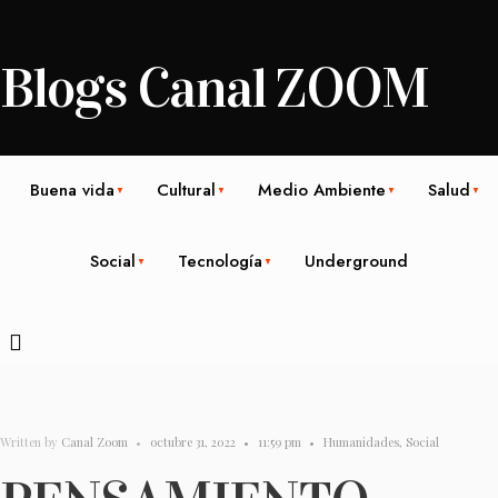
Blogs Canal ZOOM
Buena vida
Cultural
Medio Ambiente
Salud
Social
Tecnología
Underground
Written by
Canal Zoom
•
octubre 31, 2022
•
11:59 pm
•
Humanidades
,
Social