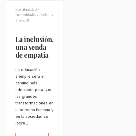
Espiritualidad
•
Humanidades
•
Social
•
Views: 38
La inclusión,
una senda
de empatía
La educación
siempre será el
camino más
adecuado para que
las grandes
transformaciones en
la persona humana y
en la sociedad se
logre.
...