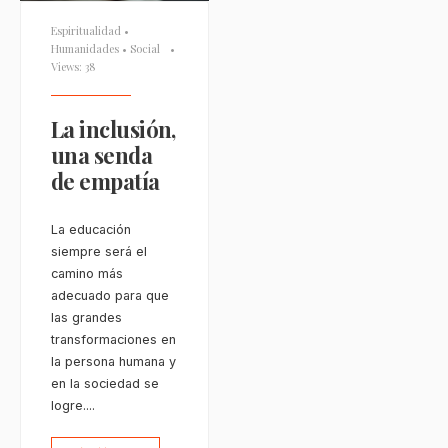
Espiritualidad
•
Humanidades
•
Social
•
Views: 38
La inclusión,
una senda
de empatía
La educación
siempre será el
camino más
adecuado para que
las grandes
transformaciones en
la persona humana y
en la sociedad se
logre.
...