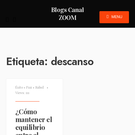
Blogs Canal
ZOOM
MENU
Etiqueta:
descanso
Éxito
•
Paz
•
Salud
•
Views: 111
¿Cómo
mantener el
equilibrio