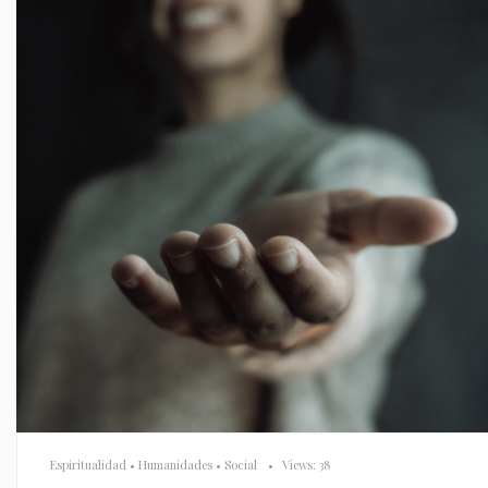
Espiritualidad
•
Humanidades
•
Social
•
Views: 38