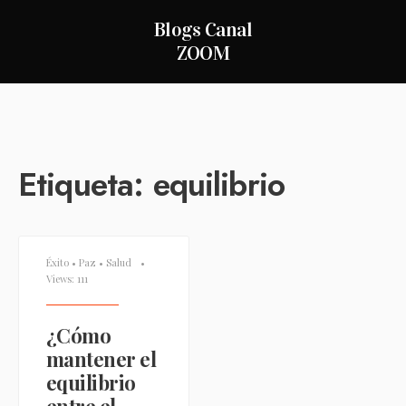
Blogs Canal
ZOOM
Etiqueta:
equilibrio
Éxito
•
Paz
•
Salud
•
Views: 111
¿Cómo
mantener el
equilibrio