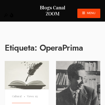
Blogs Canal
ZOOM
MENU
Etiqueta:
OperaPrima
Cultural
•
Views: 153