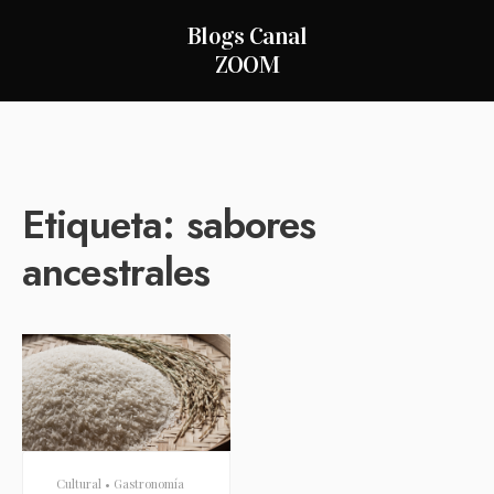
Blogs Canal
ZOOM
Etiqueta:
sabores
ancestrales
Cultural
•
Gastronomía