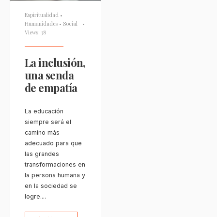
Espiritualidad
•
Humanidades
•
Social
•
Views: 38
La inclusión,
una senda
de empatía
La educación
siempre será el
camino más
adecuado para que
las grandes
transformaciones en
la persona humana y
en la sociedad se
logre.
...