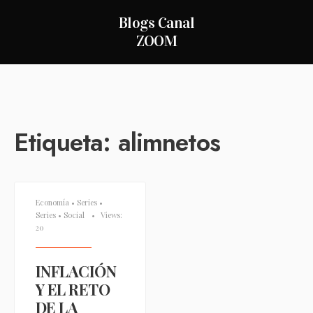
Blogs Canal
ZOOM
Etiqueta:
alimnetos
Economía
•
Series
•
Series
•
Social
•
Views:
20
INFLACIÓN
Y EL RETO
DE LA