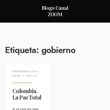
Blogs Canal
ZOOM
Etiqueta:
gobierno
Humanidades
•
Paz
•
Social
•
Views: 28
Colombia,
La Paz Total
A ya casi los cien